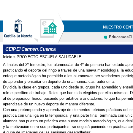
NUESTRO CEN
EducamosC
CEIP El Carmen, Cuenca
Inicio
»
PROYECTO ESCUELA SALUDABLE
Se encuentra usted aquí
A finales del 2º trimestre, los alumnos/as de 4º de primaria han estado apr
practicando el deporte del ringo a través de una nueva metodología, la edu
enfoque metodológico ha permitido a los alumnos/as ser verdaderos partici
de aprender y enseñar un deporte de una manera casi autónoma.
Dividida la clase en grupos, cada uno desde su grupo ha aprendido y enseñ
role específico de trabajo. Roles que han sido elegidos por ellos mismos. 
al de preparador físico, pasando por árbitros o anotadores, lo que ha permi
aprendizaje de un nuevo deporte de manera diferente.
Con una pretemporada y aprendizaje de elementos teóricos prácticos del ri
práctica con una liga en la temporada, y una parte final, terminada con un
alumnos han puesto en práctica este nuevo modelo metodológico, que debi
y la motivación entre sus participantes, se seguirá poniendo en práctica co
Alguna de imágenes de las sesiones desarrolladas: