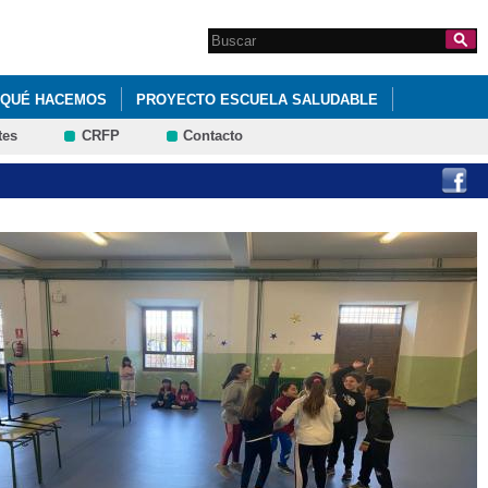
Search this site
Formulario de
búsqueda
QUÉ HACEMOS
PROYECTO ESCUELA SALUDABLE
tes
CRFP
Contacto