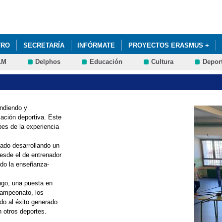
Pasar al
contenido
principal
TRO
SECRETARÍA
INFÓRMATE
PROYECTOS ERASMUS +
LM
Delphos
Educación
Cultura
Depor
endiendo y
cación deportiva. Este
pes de la experiencia
ado desarrollando un
Desde el de entrenador
tido la enseñanza-
ngo, una puesta en
 campeonato, los
do al éxito generado
n otros deportes.