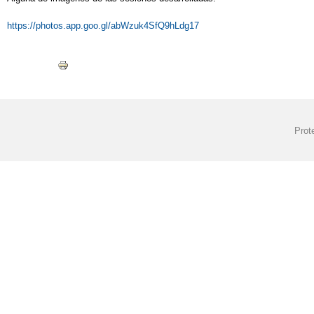
https://photos.app.goo.gl/abWzuk4SfQ9hLdg17
Prot