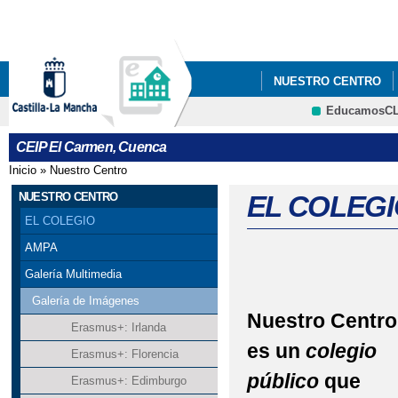
Pa
co
pri
NUESTRO CENTRO
EducamosC
PROYECTO ESCUELA
CRFP
CEIP El Carmen, Cuenca
Inicio
»
Nuestro Centro
Se encuentra usted aquí
NUESTRO CENTRO
EL COLEG
EL COLEGIO
AMPA
Galería Multimedia
Galería de Imágenes
Nuestro Centro
Erasmus+: Irlanda
es un
colegio
Erasmus+: Florencia
público
que
Erasmus+: Edimburgo