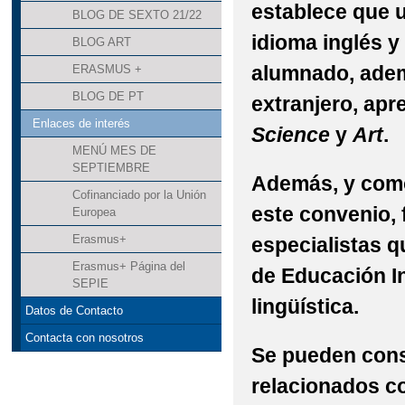
establece que u
BLOG DE SEXTO 21/22
idioma inglés y 
BLOG ART
alumnado, adem
ERASMUS +
BLOG DE PT
extranjero, apr
Enlaces de interés
Science
y
Art
.
MENÚ MES DE
SEPTIEMBRE
Además, y como
Cofinanciado por la Unión
este convenio, 
Europea
Erasmus+
especialistas q
Erasmus+ Página del
de Educación In
SEPIE
lingüística.
Datos de Contacto
Contacta con nosotros
Se pueden cons
relacionados co