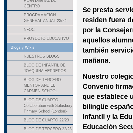
PLAN DIGITAL DE
CENTRO
Se presta servi
PROGRAMACIÓN
residen fuera d
GENERAL ANUAL 23/24
por
la Consejer
NFOC
aquellos alumno
PROYECTO EDUCATIVO
Blogs y Wikis
también servic
NUESTROS BLOGS
mañana.
BLOG DE INFANTIL DE
JOAQUINA HERREROS
Nuestro colegio
BLOG DE TERCERO.
Convenio firmad
MENTOR AND EL
CARMEN SCHOOL
que establece 
BLOG DE CUARTO -
bilingüe españo
Collaboration with Salusbury
Primary School (London)-
Infantil
y
la Edu
BLOG DE CUARTO 22/23
Educación Sec
BLOG DE TERCERO 22/23