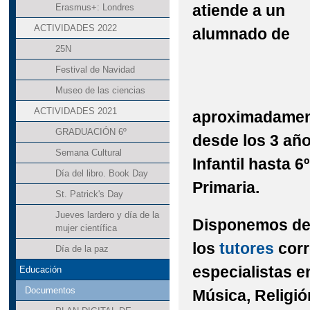
atiende a un
Erasmus+: Londres
ACTIVIDADES 2022
alumnado de
25N
Festival de Navidad
Museo de las ciencias
ACTIVIDADES 2021
aproximadament
GRADUACIÓN 6º
desde los 3 añ
Semana Cultural
Infantil hasta 
Día del libro. Book Day
Primaria.
St. Patrick's Day
Jueves lardero y día de la
Disponemos de 
mujer científica
los
tutores
cor
Día de la paz
especialistas e
Educación
Documentos
Música, Religión