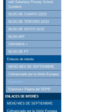
with Salusbury Primary School
(London)-
BLOG DE CUARTO 22/23
BLOG DE TERCERO 22/23
BLOG DE SEXTO 21/22
BLOG ART
ERASMUS +
BLOG DE PT
Enlaces de interés
MENÚ MES DE SEPTIEMBRE
Cofinanciado por la Unión Europea
Erasmus+
Erasmus+ Página del SEPIE
ENLACES DE INTERÉS
MENÚ MES DE SEPTIEMBRE
Cofinanciado por la Unión Europea