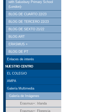
with Salusbury Primary School
(London)-
BLOG DE CUARTO 22/23
BLOG DE TERCERO 22/23
BLOG DE SEXTO 21/22
BLOG ART
ERASMUS +
BLOG DE PT
Enlaces de interés
NUESTRO CENTRO
EL COLEGIO
AMPA
Galería Multimedia
Galería de Imágenes
Erasmus+: Irlanda
Erasmus+: Florencia