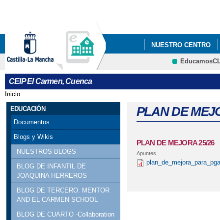
Pa
co
pri
NUESTRO CENTRO
EducamosC
PROYECTO ESCUELA
CRFP
CEIP El Carmen, Cuenca
Inicio
Se encuentra usted aquí
PLAN DE MEJO
EDUCACIÓN
Documentos
Blogs y Wikis
PLAN DE MEJORA 25/26
NUESTROS BLOGS
Apuntes
plan_de_mejora_para_pga
BLOG DE INFANTIL DE
JOAQUINA HERREROS
BLOG DE TERCERO. MENTOR
AND EL CARMEN SCHOOL
BLOG DE CUARTO -Collaboration