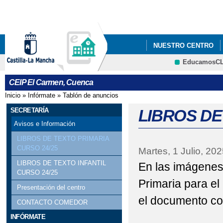
Pa
co
pri
NUESTRO CENTRO
EducamosC
PROYECTO ESCUELA
CRFP
CEIP El Carmen, Cuenca
Inicio
»
Infórmate
»
Tablón de anuncios
Se encuentra usted aquí
SECRETARÍA
LIBROS DE
Avisos e Información
LIBROS DE TEXTO PRIMARIA
CURSO 24/25
Martes, 1 Julio, 202
LIBROS DE TEXTO INFANTIL
En las imágenes t
CURSO 24/25
Primaria para e
Presentación del centro
el documento con
CONTACTO COMEDOR
INFÓRMATE