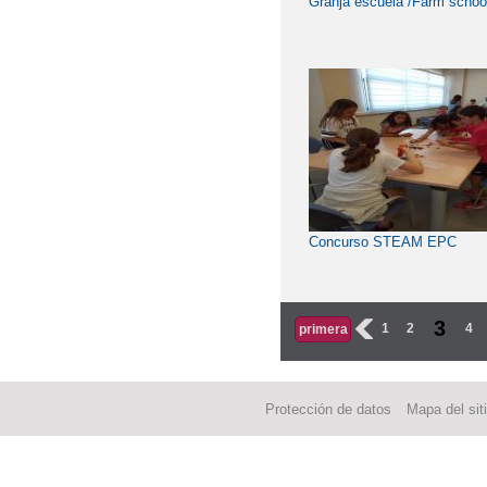
Granja escuela /Farm schoo
Concurso STEAM EPC
3
‹
1
2
4
primera
Protección de datos
Mapa del sit