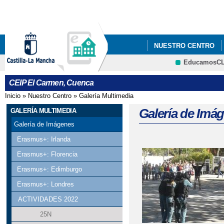
Pa
co
pri
NUESTRO CENTRO
EducamosC
PROYECTO ESCUELA
CRFP
CEIP El Carmen, Cuenca
Inicio
»
Nuestro Centro
»
Galería Multimedia
Se encuentra usted aquí
Galería de Imá
GALERÍA MULTIMEDIA
Galería de Imágenes
Erasmus+: Irlanda
Erasmus+: Florencia
Páginas
Erasmus+: Edimburgo
Erasmus+: Londres
ACTIVIDADES 2022
25N